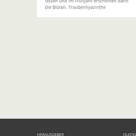
lassen und im Frühjahr erscheinen dann
die Blüten. Traubenhyazinthe
HERAUSGEBER
QUICK