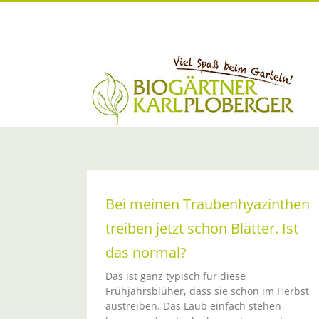
Zum
Inhalt
springen
Bei meinen Traubenhyazinthen
treiben jetzt schon Blätter. Ist
das normal?
Zwiebellook gegen Herbst-Blue
Das ist ganz typisch für diese
Aktuelle Infos
Frühjahrsblüher, dass sie schon im Herbst
austreiben. Das Laub einfach stehen