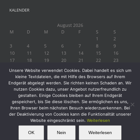
KALENDER
August 2026
M
D
M
D
F
S
S
1
2
3
4
5
6
7
8
9
10
11
12
13
14
15
16
17
18
19
20
21
22
23
24
25
26
27
28
29
30
Unsere Website verwendet Cookies. Dabei handelt es sich um
31
kleine Textdateien, die mit Hilfe des Browsers auf Ihrem
« Juli
Endgerät abgelegt werden. Sie richten keinen Schaden an. Wir
nutzen Cookies dazu, unser Angebot nutzerfreundlich zu
gestalten. Einige Cookies bleiben auf Ihrem Endgerät
gespeichert, bis Sie diese löschen. Sie ermöglichen es uns,
Ihren Browser beim nächsten Besuch wiederzuerkennen. Bei
der Deaktivierung von Cookies kann die Funktionalität unserer
Website eingeschränkt sein.
Weiterlesen
Copyright 2019 Biogärtner Ploberger | Alle Rechte vorbehalten
Facebook
Instagram
Twitter
YouTube
This website uses cookies and third party
OK
Nein
Weiterlesen
OK
services.