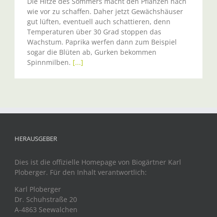
Die Hitze des Sommers macht den Pflanzen nach
wie vor zu schaffen. Daher jetzt Gewächshäuser
gut lüften, eventuell auch schattieren, denn
Temperaturen über 30 Grad stoppen das
Wachstum. Paprika werfen dann zum Beispiel
sogar die Blüten ab, Gurken bekommen
Spinnmilben.
[...]
HERAUSGEBER
Dies ist die offizielle Homepage von Biogärtner Karl
Ploberger. Für den Inhalt verantwortlich:
Karl Ploberger
Dr. Schuhstraße 20
A-4863 Seewalchen