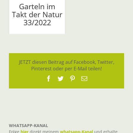
Garteln im
Takt der Natur
33/2022
JETZT diesen Beitrag auf Facebook, Twitter,
Pinterest oder per E-Mail teilen!
Facebook
Twitter
Pinterest
E-
Mail
WHATSAPP-KANAL
Folge
hier
direkt meinem
whatsapp-Kanal
und erhalte