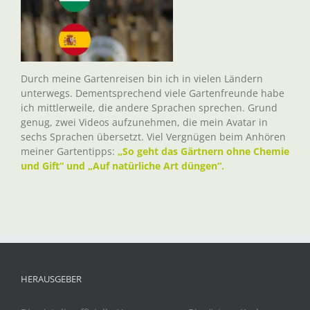
Durch meine Gartenreisen bin ich in vielen Ländern
unterwegs. Dementsprechend viele Gartenfreunde habe
ich mittlerweile, die andere Sprachen sprechen. Grund
genug, zwei Videos aufzunehmen, die mein Avatar in
sechs Sprachen übersetzt. Viel Vergnügen beim Anhören
meiner Gartentipps:
„So geht das Gärtnern ohne Chemie
und Gift“ und „Auf natürliche Art düngen“.
HERAUSGEBER