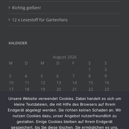
Richtig gießen!
12 x Lesestoff für Gartenfans
KALENDER
August 2026
M
D
M
D
F
S
S
1
2
3
4
5
6
7
8
9
10
11
12
13
14
15
16
17
18
19
20
21
22
23
24
25
26
27
28
29
30
Unsere Website verwendet Cookies. Dabei handelt es sich um
31
kleine Textdateien, die mit Hilfe des Browsers auf Ihrem
« Juli
Endgerät abgelegt werden. Sie richten keinen Schaden an. Wir
nutzen Cookies dazu, unser Angebot nutzerfreundlich zu
gestalten. Einige Cookies bleiben auf Ihrem Endgerät
gespeichert, bis Sie diese löschen. Sie ermöglichen es uns,