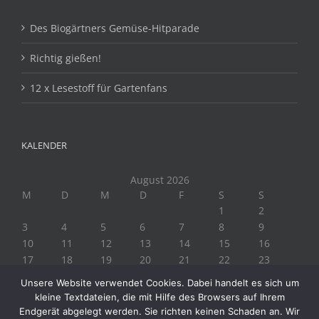
Des Biogärtners Gemüse-Hitparade
Richtig gießen!
12 x Lesestoff für Gartenfans
KALENDER
August 2026
M
D
M
D
F
S
S
1
2
3
4
5
6
7
8
9
10
11
12
13
14
15
16
17
18
19
20
21
22
23
24
25
26
27
28
29
30
Unsere Website verwendet Cookies. Dabei handelt es sich um
31
kleine Textdateien, die mit Hilfe des Browsers auf Ihrem
« Juli
Endgerät abgelegt werden. Sie richten keinen Schaden an. Wir