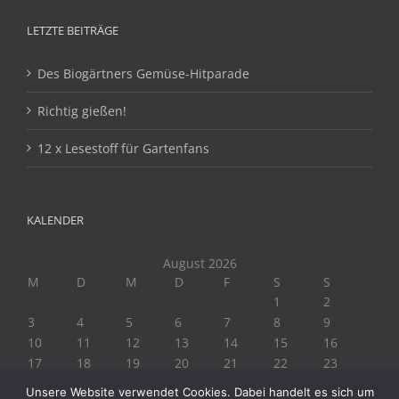
LETZTE BEITRÄGE
Des Biogärtners Gemüse-Hitparade
Richtig gießen!
12 x Lesestoff für Gartenfans
KALENDER
August 2026
M
D
M
D
F
S
S
1
2
3
4
5
6
7
8
9
10
11
12
13
14
15
16
17
18
19
20
21
22
23
24
25
26
27
28
29
30
Unsere Website verwendet Cookies. Dabei handelt es sich um