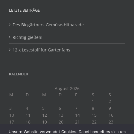
LETZTE BEITRÄGE
Des Biogärtners Gemüse-Hitparade
Richtig gießen!
12 x Lesestoff für Gartenfans
KALENDER
August 2026
M
D
M
D
F
S
S
1
2
3
4
5
6
7
8
9
10
11
12
13
14
15
16
17
18
19
20
21
22
23
24
25
26
27
28
29
30
Unsere Website verwendet Cookies. Dabei handelt es sich um