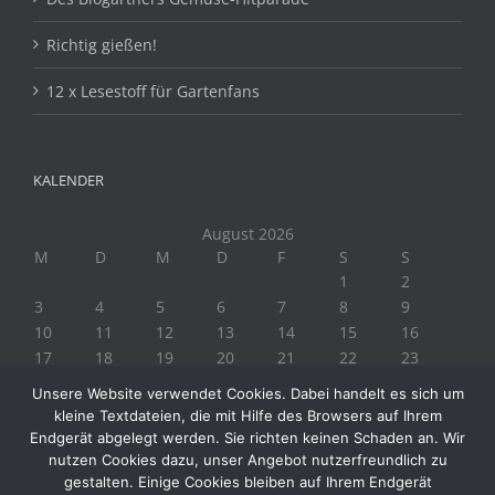
Richtig gießen!
12 x Lesestoff für Gartenfans
KALENDER
August 2026
M
D
M
D
F
S
S
1
2
3
4
5
6
7
8
9
10
11
12
13
14
15
16
17
18
19
20
21
22
23
24
25
26
27
28
29
30
Unsere Website verwendet Cookies. Dabei handelt es sich um
31
kleine Textdateien, die mit Hilfe des Browsers auf Ihrem
« Juli
Endgerät abgelegt werden. Sie richten keinen Schaden an. Wir
nutzen Cookies dazu, unser Angebot nutzerfreundlich zu
gestalten. Einige Cookies bleiben auf Ihrem Endgerät