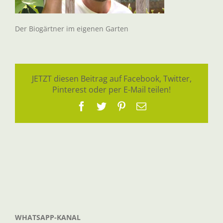
Der Biogärtner im eigenen Garten
JETZT diesen Beitrag auf Facebook, Twitter,
Pinterest oder per E-Mail teilen!
Facebook
Twitter
Pinterest
E-
Mail
WHATSAPP-KANAL