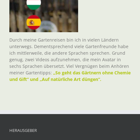
Durch meine Gartenreisen bin ich in vielen Ländern
unterwegs. Dementsprechend viele Gartenfreunde habe
ich mittlerweile, die andere Sprachen sprechen. Grund
genug, zwei Videos aufzunehmen, die mein Avatar in
sechs Sprachen übersetzt. Viel Vergnügen beim Anhören
meiner Gartentipps:
„So geht das Gärtnern ohne Chemie
und Gift“ und „Auf natürliche Art düngen“.
HERAUSGEBER