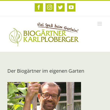
Zum
Inhalt
Facebook
Instagram
Twitter
YouTube
springen
Der Biogärtner im eigenen Garten