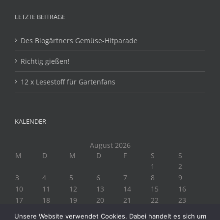
LETZTE BEITRÄGE
Des Biogärtners Gemüse-Hitparade
Richtig gießen!
12 x Lesestoff für Gartenfans
KALENDER
August 2026
M
D
M
D
F
S
S
1
2
3
4
5
6
7
8
9
10
11
12
13
14
15
16
17
18
19
20
21
22
23
24
25
26
27
28
29
30
Unsere Website verwendet Cookies. Dabei handelt es sich um