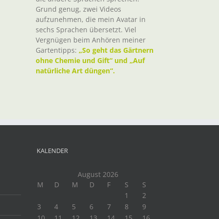
Grund genug, zwei Videos
aufzunehmen, die mein Avatar in
sechs Sprachen übersetzt. Viel
Vergnügen beim Anhören meiner
Gartentipps:
„So geht das Gärtnern
ohne Chemie und Gift“ und „Auf
natürliche Art düngen“.
KALENDER
August 2026
M
D
M
D
F
S
S
1
2
3
4
5
6
7
8
9
10
11
12
13
14
15
16