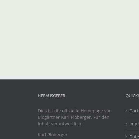
HERAUSGEBER
QUICK
Dies ist die offizielle Homepage von
Gart
Biogärtner Karl Ploberger. Für den
Inhalt verantwortlich:
Imp
Karl Ploberger
Dat