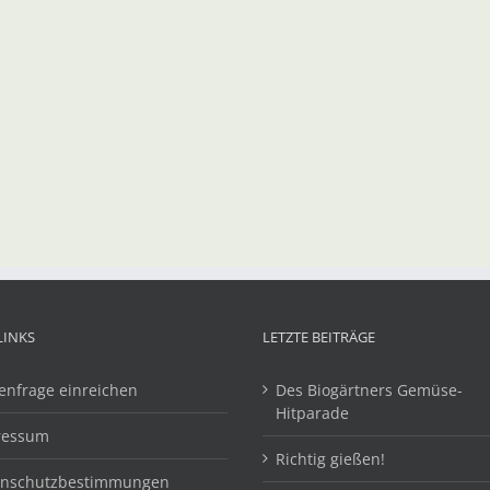
LINKS
LETZTE BEITRÄGE
enfrage einreichen
Des Biogärtners Gemüse-
Hitparade
ressum
Richtig gießen!
enschutzbestimmungen