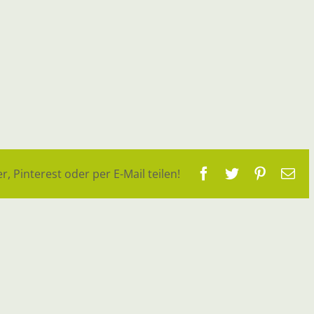
Facebook
Twitter
Pinteres
E-
r, Pinterest oder per E-Mail teilen!
Ma