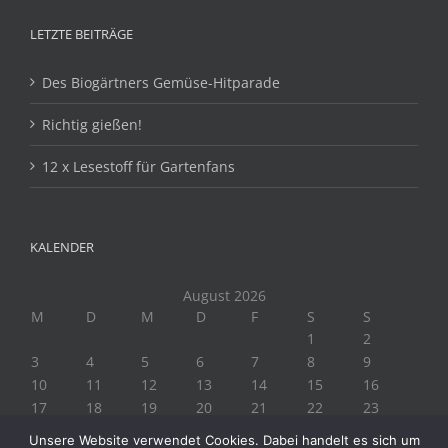
LETZTE BEITRÄGE
Des Biogärtners Gemüse-Hitparade
Richtig gießen!
12 x Lesestoff für Gartenfans
KALENDER
August 2026
M
D
M
D
F
S
S
1
2
3
4
5
6
7
8
9
10
11
12
13
14
15
16
17
18
19
20
21
22
23
24
25
26
27
28
29
30
Unsere Website verwendet Cookies. Dabei handelt es sich um