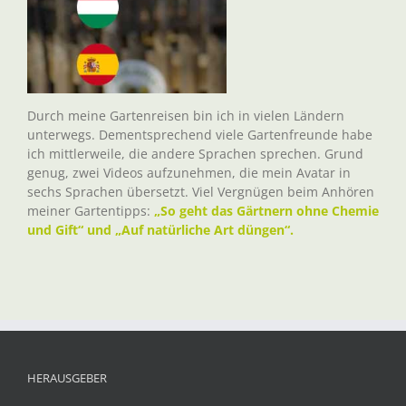
Durch meine Gartenreisen bin ich in vielen Ländern
unterwegs. Dementsprechend viele Gartenfreunde habe
ich mittlerweile, die andere Sprachen sprechen. Grund
genug, zwei Videos aufzunehmen, die mein Avatar in
sechs Sprachen übersetzt. Viel Vergnügen beim Anhören
meiner Gartentipps:
„So geht das Gärtnern ohne Chemie
und Gift“ und „Auf natürliche Art düngen“.
HERAUSGEBER