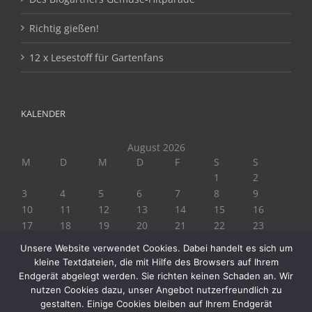
Richtig gießen!
12 x Lesestoff für Gartenfans
KALENDER
August 2026
M
D
M
D
F
S
S
1
2
3
4
5
6
7
8
9
10
11
12
13
14
15
16
17
18
19
20
21
22
23
24
25
26
27
28
29
30
Unsere Website verwendet Cookies. Dabei handelt es sich um
31
kleine Textdateien, die mit Hilfe des Browsers auf Ihrem
« Juli
Endgerät abgelegt werden. Sie richten keinen Schaden an. Wir
nutzen Cookies dazu, unser Angebot nutzerfreundlich zu
gestalten. Einige Cookies bleiben auf Ihrem Endgerät