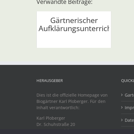
Verwandte Beiträge:
Gärtnerischer
Aufklärungsunterricht
HERAUSGEBER
QUICK
Dies ist die offizielle Homepage von
Gart
Biogärtner Karl Ploberger. Für den
Inhalt verantwortlich:
Imp
Karl Ploberger
Dat
Dr. Schuhstraße 20
A-4863 Seewalchen