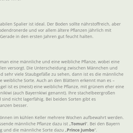
len Spalier ist ideal. Der Boden sollte nährstoffreich, aber
dodendronerde und vor allem ältere Pflanzen jährlich mit
rade in den ersten Jahren gut feucht halten.
 man eine männliche und eine weibliche Pflanze, wobei eine
llen versorgt. Die Unterscheidung zwischen Männchen und
d sehr viele Staubgefäße zu sehen, dann ist es die männliche
 die weibliche Sorte. Auch an den Blättern erkennt man es –
ängel ist es (meist) eine weibliche Pflanze, mit grünem eher eine
ikiwi (auch Bayernkiwi genannt). Ihre stachelbeergroßen
ind nicht lagerfähig. Bei beiden Sorten gibt es
flanzen besser.
 können im kühlen Keller mehrere Wochen aufbewahrt werden.
assende männliche Pflanze dazu ist „
Tomuri
“. Bei den Bayern
g und die männliche Sorte dazu „
Prince Jumbo
“.