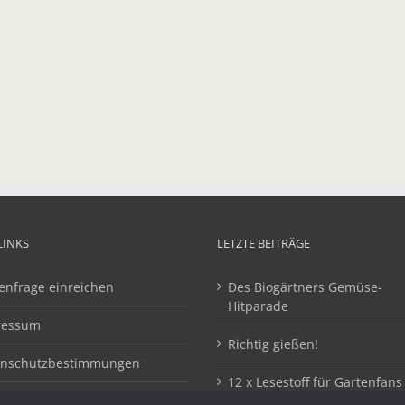
LINKS
LETZTE BEITRÄGE
enfrage einreichen
Des Biogärtners Gemüse-
Hitparade
ressum
Richtig gießen!
enschutzbestimmungen
12 x Lesestoff für Gartenfans