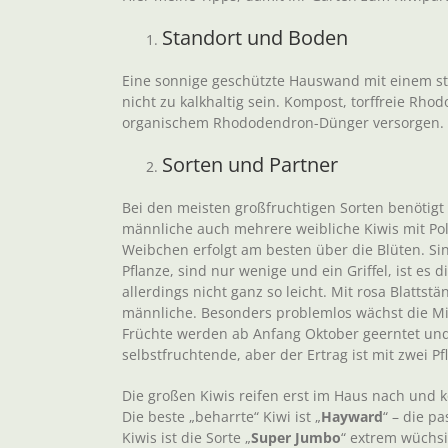
Standort und Boden
Eine sonnige geschützte Hauswand mit einem stabi
nicht zu kalkhaltig sein. Kompost, torffreie Rho
organischem Rhododendron-Dünger versorgen. Ge
Sorten und Partner
Bei den meisten großfruchtigen Sorten benötigt
männliche auch mehrere weibliche Kiwis mit Po
Weibchen erfolgt am besten über die Blüten. Sin
Pflanze, sind nur wenige und ein Griffel, ist es
allerdings nicht ganz so leicht. Mit rosa Blattst
männliche. Besonders problemlos wächst die Min
Früchte werden ab Anfang Oktober geerntet und s
selbstfruchtende, aber der Ertrag ist mit zwei P
Die großen Kiwis reifen erst im Haus nach und
Die beste „beharrte“ Kiwi ist „
Hayward
“ – die p
Kiwis ist die Sorte „
Super Jumbo
“ extrem wüchsi