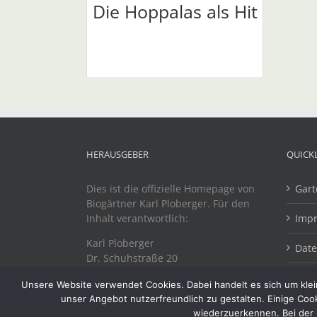
Die Hoppalas als Hit
HERAUSGEBER
QUICK
Dies ist die offizielle Homepage von
Gart
Biogärtner Karl Ploberger. Für den
Inhalt verantwortlich:
Imp
Karl Ploberger
Dat
Dr. Schuhstraße 20
A-4863 Seewalchen
Unsere Website verwendet Cookies. Dabei handelt es sich um klein
unser Angebot nutzerfreundlich zu gestalten. Einige Coo
wiederzuerkennen. Bei der 