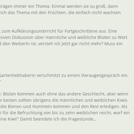
rträgen immer ein Thema. Einmal werden sie zu groß, dann
ßlich das Thema mit den Früchten, die einfach nicht wachsen
t zum Aufklärungsunterricht für Fortgeschrittene aus. Eine
nsiven Diskussion über männliche und weibliche Blüten zu Wort
den Weiberln ist, versteh ich jetzt gar nicht mehr? Muss ein
 Gartenliebhaberin verschmitzt zu einem Vieraugengespräch ein.
“
lle: Blüten kommen auch ohne das andere Geschlecht, aber wenn
 Am besten sollten übrigens die männlichen und weiblichen Kiwis
 die Bienen und Hummeln kommen und den Rest erledigen. Als
 für die Befruchtung von bis zu zehn weiblichen reicht, warf ein
eine Kiwi!“ Damit beendete ich die Fragestunde…