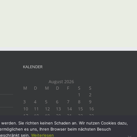
KALENDER
August 2026
M
D
M
D
F
S
S
1
2
3
4
5
6
7
8
9
10
11
12
13
14
15
16
17
18
19
20
21
22
23
24
25
26
27
28
29
30
t werden. Sie richten keinen Schaden an. Wir nutzen Cookies dazu,
e ermöglichen es uns, Ihren Browser beim nächsten Besuch
31
geschränkt sein.
Weiterlesen
« Juli