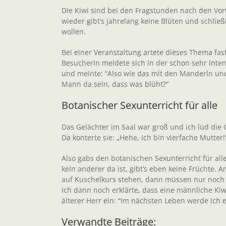
Die Kiwi sind bei den Fragstunden nach den Vo
wieder gibt’s jahrelang keine Blüten und schlie
wollen.
Bei einer Veranstaltung artete dieses Thema fas
Besucherin meldete sich in der schon sehr inte
und meinte: “Also wie das mit den Manderln und 
Mann da sein, dass was blüht?“
Botanischer Sexunterricht für alle
Das Gelächter im Saal war groß und ich lud die
Da konterte sie: „Hehe, ich bin vierfache Mutter!
Also gabs den botanischen Sexunterricht für a
kein anderer da ist, gibt’s eben keine Früchte.
auf Kuschelkurs stehen, dann müssen nur noch
ich dann noch erklärte, dass eine männliche Kiwi
älterer Herr ein: “Im nächsten Leben werde ich 
Verwandte Beiträge: