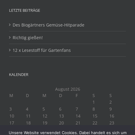
LETZTE BEITRÄGE
Des Biogärtners Gemüse-Hitparade
Richtig gießen!
12 x Lesestoff für Gartenfans
KALENDER
August 2026
M
D
M
D
F
S
S
1
2
3
4
5
6
7
8
9
10
11
12
13
14
15
16
17
18
19
20
21
22
23
24
25
26
27
28
29
30
Unsere Website verwendet Cookies. Dabei handelt es sich um