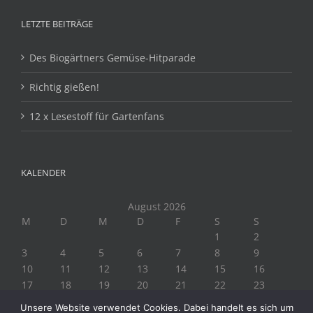
LETZTE BEITRÄGE
Des Biogärtners Gemüse-Hitparade
Richtig gießen!
12 x Lesestoff für Gartenfans
KALENDER
August 2026
M
D
M
D
F
S
S
1
2
3
4
5
6
7
8
9
10
11
12
13
14
15
16
17
18
19
20
21
22
23
24
25
26
27
28
29
30
Unsere Website verwendet Cookies. Dabei handelt es sich um