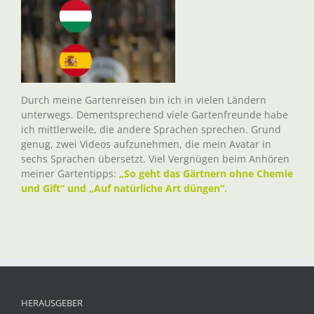
Durch meine Gartenreisen bin ich in vielen Ländern
unterwegs. Dementsprechend viele Gartenfreunde habe
ich mittlerweile, die andere Sprachen sprechen. Grund
genug, zwei Videos aufzunehmen, die mein Avatar in
sechs Sprachen übersetzt. Viel Vergnügen beim Anhören
meiner Gartentipps:
„So geht das Gärtnern ohne Chemie
und Gift“ und „Auf natürliche Art düngen“.
HERAUSGEBER