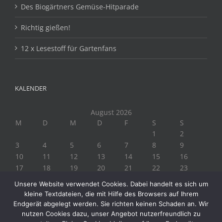
Des Biogärtners Gemüse-Hitparade
Richtig gießen!
12 x Lesestoff für Gartenfans
KALENDER
August 2026
M
D
M
D
F
S
S
1
2
3
4
5
6
7
8
9
10
11
12
13
14
15
16
17
18
19
20
21
22
23
24
25
26
27
28
29
30
Unsere Website verwendet Cookies. Dabei handelt es sich um
31
kleine Textdateien, die mit Hilfe des Browsers auf Ihrem
« Juli
Endgerät abgelegt werden. Sie richten keinen Schaden an. Wir
nutzen Cookies dazu, unser Angebot nutzerfreundlich zu