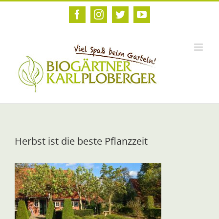
Zum
Inhalt
Facebook
Instagram
Twitter
YouTube
springen
Herbst ist die beste Pflanzzeit