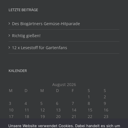
LETZTE BEITRÄGE
Des Biogärtners Gemüse-Hitparade
Richtig gießen!
12 x Lesestoff für Gartenfans
KALENDER
August 2026
M
D
M
D
F
S
S
1
2
3
4
5
6
7
8
9
10
11
12
13
14
15
16
17
18
19
20
21
22
23
24
25
26
27
28
29
30
Unsere Website verwendet Cookies. Dabei handelt es sich um