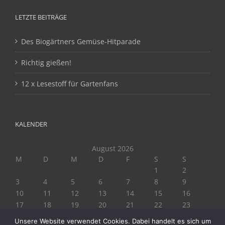
LETZTE BEITRÄGE
Des Biogärtners Gemüse-Hitparade
Richtig gießen!
12 x Lesestoff für Gartenfans
KALENDER
August 2026
M
D
M
D
F
S
S
1
2
3
4
5
6
7
8
9
10
11
12
13
14
15
16
17
18
19
20
21
22
23
24
25
26
27
28
29
30
Unsere Website verwendet Cookies. Dabei handelt es sich um