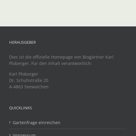
HERAUSGEBER
Dies ist die offizielle Homepage von Biogärtner Karl
Ploberger. Für den Inhalt verantwortlich:
Karl Ploberger
Dr. Schuhstraße 20
A-4863 Seewalchen
QUICKLINKS
Gartenfrage einreichen
Impressum