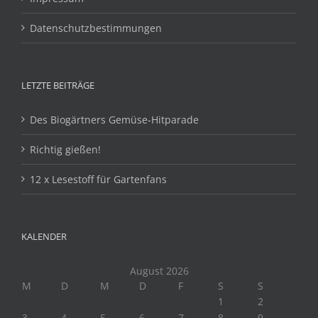
Datenschutzbestimmungen
LETZTE BEITRÄGE
Des Biogärtners Gemüse-Hitparade
Richtig gießen!
12 x Lesestoff für Gartenfans
KALENDER
August 2026
M
D
M
D
F
S
S
1
2
3
4
5
6
7
8
9