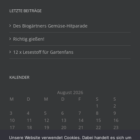
LETZTE BEITRÄGE
Des Biogärtners Gemüse-Hitparade
Richtig gießen!
12 x Lesestoff für Gartenfans
KALENDER
August 2026
M
D
M
D
F
S
S
1
2
3
4
5
6
7
8
9
10
11
12
13
14
15
16
17
18
19
20
21
22
23
24
25
26
27
28
29
30
Unsere Website verwendet Cookies. Dabei handelt es sich um