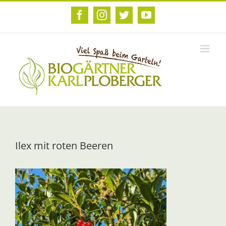
Zum
Inhalt
Facebook
Instagram
Twitter
YouTube
springen
Ilex mit roten Beeren