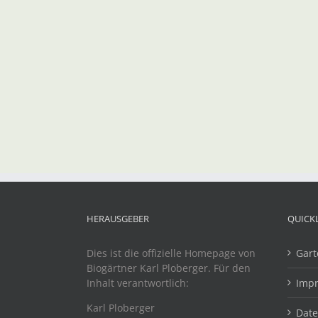
HERAUSGEBER
QUICK
Dies ist die offizielle Homepage von
Gart
Biogärtner Karl Ploberger. Für den
Inhalt verantwortlich:
Imp
Karl Ploberger
Dat