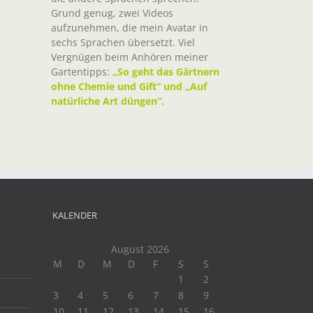
Grund genug, zwei Videos
aufzunehmen, die mein Avatar in
sechs Sprachen übersetzt. Viel
Vergnügen beim Anhören meiner
Gartentipps:
„So geht das Gärtnern
ohne Chemie und Gift“ und „Auf
natürliche Art düngen“.
KALENDER
August 2026
M
D
M
D
F
S
S
1
2
3
4
5
6
7
8
9
10
11
12
13
14
15
16