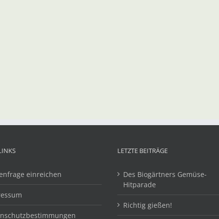
LINKS
LETZTE BEITRÄGE
enfrage einreichen
Des Biogärtners Gemüse-
Hitparade
ressum
Richtig gießen!
enschutzbestimmungen