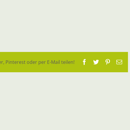
Facebook
Twitter
Pinteres
E-
r, Pinterest oder per E-Mail teilen!
Ma