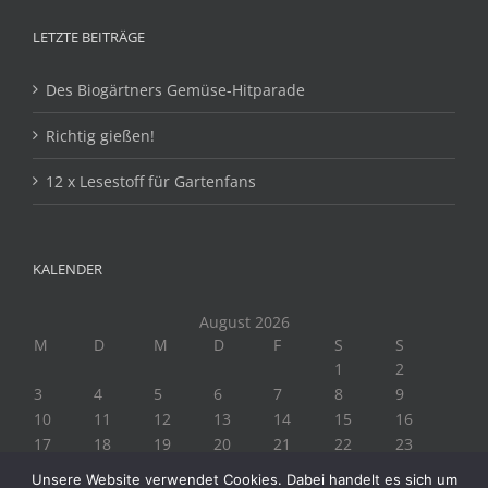
LETZTE BEITRÄGE
Des Biogärtners Gemüse-Hitparade
Richtig gießen!
12 x Lesestoff für Gartenfans
KALENDER
August 2026
M
D
M
D
F
S
S
1
2
3
4
5
6
7
8
9
10
11
12
13
14
15
16
17
18
19
20
21
22
23
24
25
26
27
28
29
30
Unsere Website verwendet Cookies. Dabei handelt es sich um