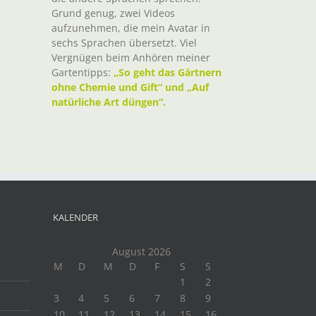
Grund genug, zwei Videos
aufzunehmen, die mein Avatar in
sechs Sprachen übersetzt. Viel
Vergnügen beim Anhören meiner
Gartentipps:
„So geht das Gärtnern
ohne Chemie und Gift“ und „Auf
natürliche Art düngen“.
KALENDER
August 2026
M
D
M
D
F
S
S
1
2
3
4
5
6
7
8
9
10
11
12
13
14
15
16