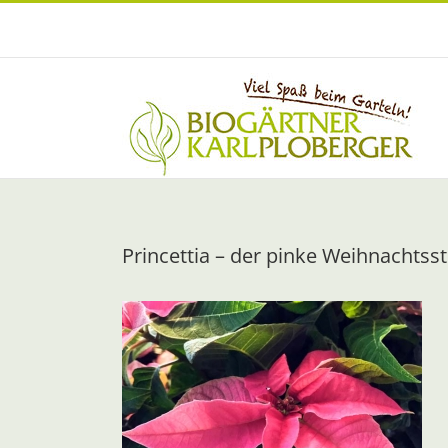
Zum
Inhalt
springen
Princettia – der pinke Weihnachtss