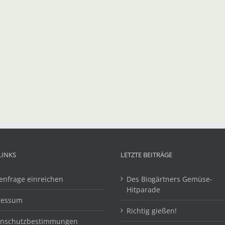
LINKS
LETZTE BEITRÄGE
enfrage einreichen
Des Biogärtners Gemüse-
Hitparade
ressum
Richtig gießen!
enschutzbestimmungen