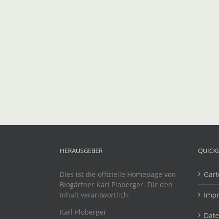
HERAUSGEBER
QUICK
Dies ist die offizielle Homepage von
Gart
Biogärtner Karl Ploberger. Für den
Inhalt verantwortlich:
Imp
Karl Ploberger
Dat