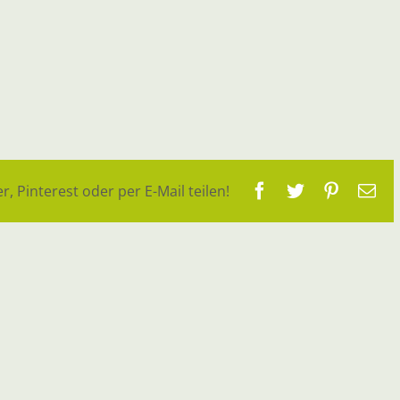
Facebook
Twitter
Pinteres
E-
r, Pinterest oder per E-Mail teilen!
Ma