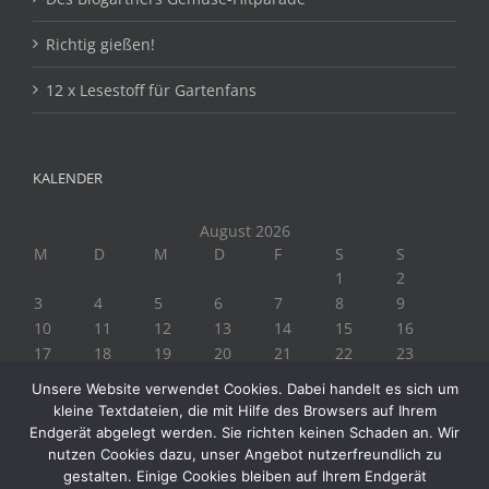
Richtig gießen!
12 x Lesestoff für Gartenfans
KALENDER
August 2026
M
D
M
D
F
S
S
1
2
3
4
5
6
7
8
9
10
11
12
13
14
15
16
17
18
19
20
21
22
23
24
25
26
27
28
29
30
Unsere Website verwendet Cookies. Dabei handelt es sich um
31
kleine Textdateien, die mit Hilfe des Browsers auf Ihrem
« Juli
Endgerät abgelegt werden. Sie richten keinen Schaden an. Wir
nutzen Cookies dazu, unser Angebot nutzerfreundlich zu
gestalten. Einige Cookies bleiben auf Ihrem Endgerät