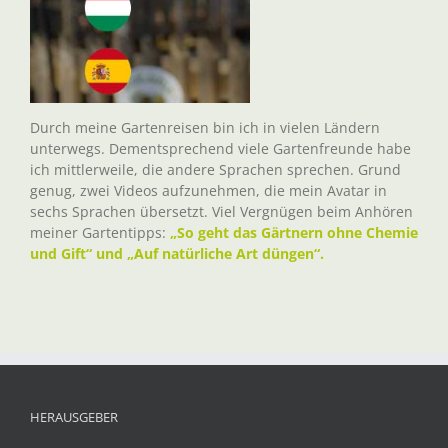
Durch meine Gartenreisen bin ich in vielen Ländern
unterwegs. Dementsprechend viele Gartenfreunde habe
ich mittlerweile, die andere Sprachen sprechen. Grund
genug, zwei Videos aufzunehmen, die mein Avatar in
sechs Sprachen übersetzt. Viel Vergnügen beim Anhören
meiner Gartentipps:
„So geht das Gärtnern ohne Chemie
und Gift“ und „Auf natürliche Art düngen“.
HERAUSGEBER