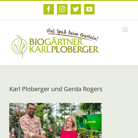
Zum
Inhalt
Facebook
Instagram
Twitter
YouTube
springen
Karl Ploberger und Gerda Rogers