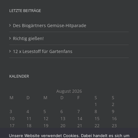
LETZTE BEITRÄGE
Des Biogärtners Gemüse-Hitparade
Richtig gießen!
12 x Lesestoff für Gartenfans
KALENDER
August 2026
M
D
M
D
F
S
S
1
2
3
4
5
6
7
8
9
10
11
12
13
14
15
16
17
18
19
20
21
22
23
24
25
26
27
28
29
30
Unsere Website verwendet Cookies. Dabei handelt es sich um