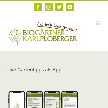
Zum
Inhalt
Facebook
Instagram
Twitter
YouTube
springen
Live-Gartentipps als App