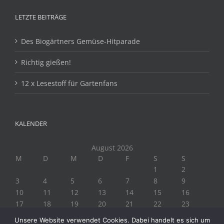
LETZTE BEITRÄGE
Des Biogärtners Gemüse-Hitparade
Richtig gießen!
12 x Lesestoff für Gartenfans
KALENDER
August 2026
M
D
M
D
F
S
S
1
2
3
4
5
6
7
8
9
10
11
12
13
14
15
16
17
18
19
20
21
22
23
24
25
26
27
28
29
30
Unsere Website verwendet Cookies. Dabei handelt es sich um