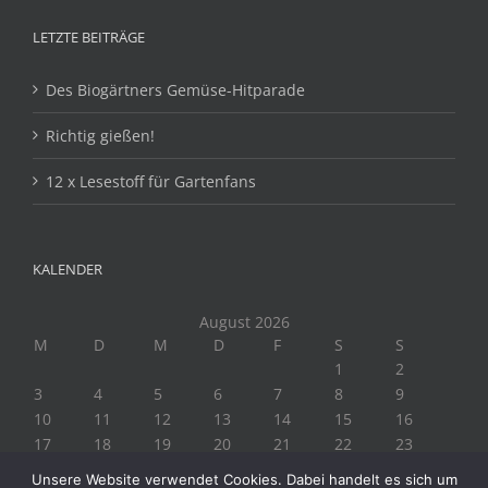
LETZTE BEITRÄGE
Des Biogärtners Gemüse-Hitparade
Richtig gießen!
12 x Lesestoff für Gartenfans
KALENDER
August 2026
M
D
M
D
F
S
S
1
2
3
4
5
6
7
8
9
10
11
12
13
14
15
16
17
18
19
20
21
22
23
24
25
26
27
28
29
30
Unsere Website verwendet Cookies. Dabei handelt es sich um