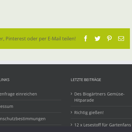
Facebook
Twitter
Pinteres
E-
r, Pinterest oder per E-Mail teilen!
Ma
LINKS
LETZTE BEITRÄGE
enfrage einreichen
Des Biogärtners Gemüse-
Hitparade
ressum
Richtig gießen!
enschutzbestimmungen
12 x Lesestoff für Gartenfans