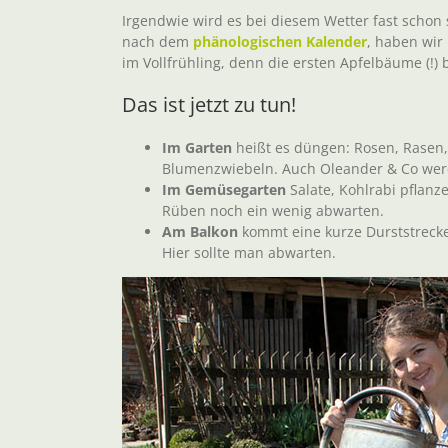
Irgendwie wird es bei diesem Wetter fast schon 
nach dem
phänologischen Kalender
, haben wir
im Vollfrühling, denn die ersten Apfelbäume (!
Das ist jetzt zu tun!
Im Garten
heißt es düngen: Rosen, Rasen
Blumenzwiebeln. Auch Oleander & Co werd
Im Gemüsegarten
Salate, Kohlrabi pflanz
Rüben noch ein wenig abwarten.
Am Balkon
kommt eine kurze Durststrecke
Hier sollte man abwarten.