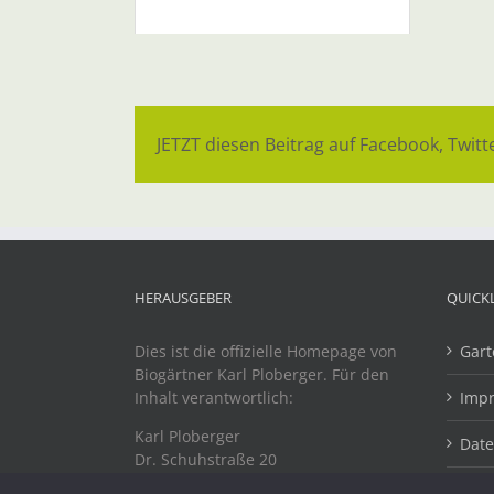
JETZT diesen Beitrag auf Facebook, Twitte
HERAUSGEBER
QUICK
Dies ist die offizielle Homepage von
Gart
Biogärtner Karl Ploberger. Für den
Inhalt verantwortlich:
Imp
Karl Ploberger
Dat
Dr. Schuhstraße 20
A-4863 Seewalchen