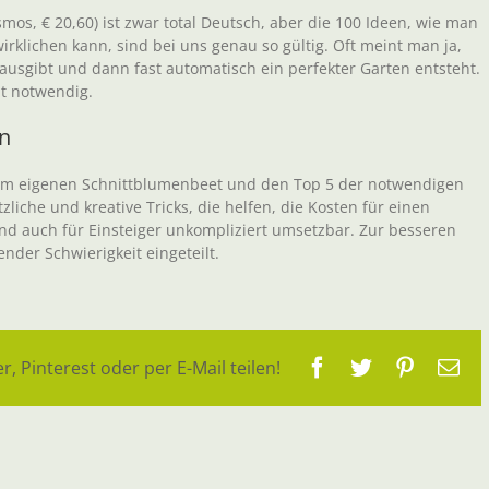
smos, € 20,60) ist zwar total Deutsch, aber die 100 Ideen, wie man
irklichen kann, sind bei uns genau so gültig. Oft meint man ja,
ausgibt und dann fast automatisch ein perfekter Garten entsteht.
ht notwendig.
en
zum eigenen Schnittblumenbeet und den Top 5 der notwendigen
zliche und kreative Tricks, die helfen, die Kosten für einen
ind auch für Einsteiger unkompliziert umsetzbar. Zur besseren
ender Schwierigkeit eingeteilt.
Facebook
Twitter
Pinteres
E-
r, Pinterest oder per E-Mail teilen!
Ma