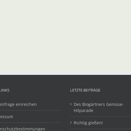
LINKS
LETZTE BEITRÄGE
enfrage einreichen
Des Biogärtners Gemüse-
Hitparade
ressum
Richtig gießen!
enschutzbestimmungen