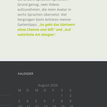
Grund genug, zwei Videos
aufzunehmen, die mein Avatar in
sechs Sprachen übersetzt. Viel
Vergnügen beim Anhören meiner
Gartentipps:
„So geht das Gärtnern
ohne Chemie und Gift“ und „Auf
natürliche Art düngen“.
KALENDER
August 2026
M
D
M
D
F
S
S
1
2
3
4
5
6
7
8
9
10
11
12
13
14
15
16