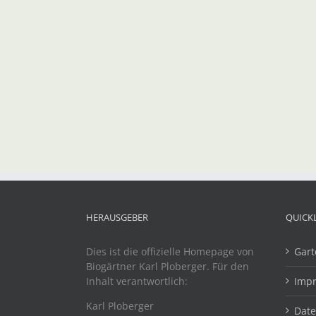
HERAUSGEBER
QUICK
Dies ist die offizielle Homepage von
Gart
Biogärtner Karl Ploberger. Für den
Inhalt verantwortlich:
Imp
Karl Ploberger
Dat