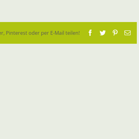
Facebook
Twitter
Pinteres
E-
r, Pinterest oder per E-Mail teilen!
Ma