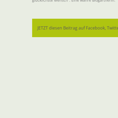
glücklichste Mensch“. Eine wahre Biogärtnerin.
JETZT diesen Beitrag auf Facebook, Twitte