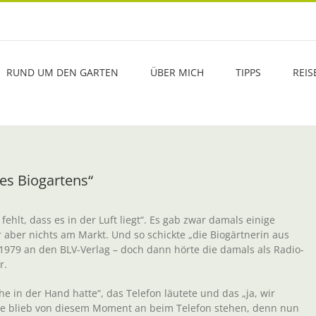
RUND UM DEN GARTEN
ÜBER MICH
TIPPS
REIS
des Biogartens“
ehlt, dass es in der Luft liegt“. Es gab zwar damals einige
aber nichts am Markt. Und so schickte „die Biogärtnerin aus
1979 an den BLV-Verlag – doch dann hörte die damals als Radio-
r.
he in der Hand hatte“, das Telefon läutete und das „ja, wir
he blieb von diesem Moment an beim Telefon stehen, denn nun