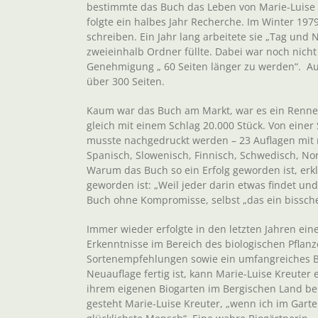
bestimmte das Buch das Leben von Marie-Luise
folgte ein halbes Jahr Recherche. Im Winter 197
schreiben. Ein Jahr lang arbeitete sie „Tag und
zweieinhalb Ordner füllte. Dabei war noch nicht 
Genehmigung „ 60 Seiten länger zu werden“. Auc
über 300 Seiten.
Kaum war das Buch am Markt, war es ein Renner. 
gleich mit einem Schlag 20.000 Stück. Von eine
musste nachgedruckt werden – 23 Auflagen mit me
Spanisch, Slowenisch, Finnisch, Schwedisch, No
Warum das Buch so ein Erfolg geworden ist, erkl
geworden ist: „Weil jeder darin etwas findet un
Buch ohne Kompromisse, selbst „das ein bissche
Immer wieder erfolgte in den letzten Jahren ein
Erkenntnisse im Bereich des biologischen Pflan
Sortenempfehlungen sowie ein umfangreiches B
Neuauflage fertig ist, kann Marie-Luise Kreuter 
ihrem eigenen Biogarten im Bergischen Land bei 
gesteht Marie-Luise Kreuter, „wenn ich im Garte