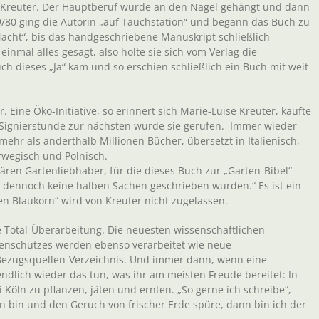
 Kreuter. Der Hauptberuf wurde an den Nagel gehängt und dann
9/80 ging die Autorin „auf Tauchstation“ und begann das Buch zu
 Nacht“, bis das handgeschriebene Manuskript schließlich
einmal alles gesagt, also holte sie sich vom Verlag die
h dieses „Ja“ kam und so erschien schließlich ein Buch mit weit
Eine Öko-Initiative, so erinnert sich Marie-Luise Kreuter, kaufte
r Signierstunde zur nächsten wurde sie gerufen. Immer wieder
hr als anderthalb Millionen Bücher, übersetzt in Italienisch,
rwegisch und Polnisch.
ären Gartenliebhaber, für die dieses Buch zur „Garten-Bibel“
d dennoch keine halben Sachen geschrieben wurden.“ Es ist ein
n Blaukorn“ wird von Kreuter nicht zugelassen.
e Total-Überarbeitung. Die neuesten wissenschaftlichen
zenschutzes werden ebenso verarbeitet wie neue
ezugsquellen-Verzeichnis. Und immer dann, wenn eine
endlich wieder das tun, was ihr am meisten Freude bereitet: In
Köln zu pflanzen, jäten und ernten. „So gerne ich schreibe“,
n bin und den Geruch von frischer Erde spüre, dann bin ich der