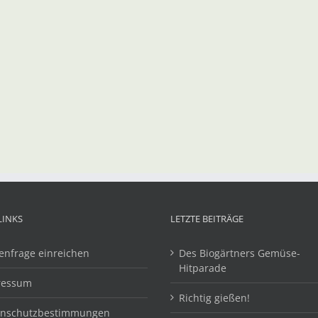
LINKS
LETZTE BEITRÄGE
enfrage einreichen
Des Biogärtners Gemüse-
Hitparade
ressum
Richtig gießen!
enschutzbestimmungen