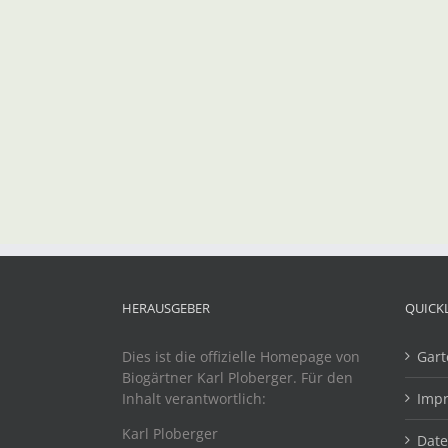
HERAUSGEBER
QUICK
Dies ist die offizielle Homepage von
Gart
Biogärtner Karl Ploberger. Für den
Inhalt verantwortlich:
Imp
Karl Ploberger
Dat