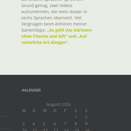
Grund genug, zwei Videos
aufzunehmen, die mein Avatar in
sechs Sprachen übersetzt. Viel
Vergnügen beim Anhören meiner
Gartentipps:
„So geht das Gärtnern
ohne Chemie und Gift“ und „Auf
natürliche Art düngen“.
KALENDER
August 2026
M
D
M
D
F
S
S
1
2
3
4
5
6
7
8
9
10
11
12
13
14
15
16