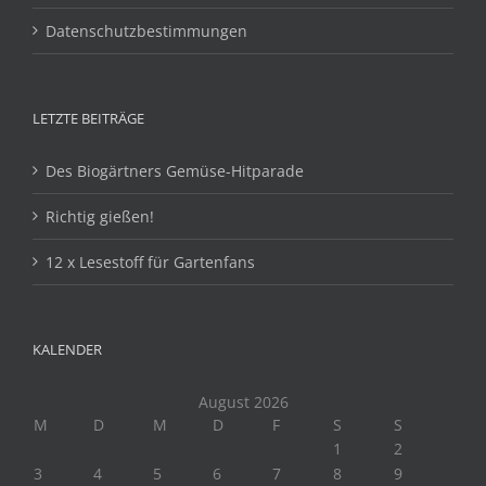
Datenschutzbestimmungen
LETZTE BEITRÄGE
Des Biogärtners Gemüse-Hitparade
Richtig gießen!
12 x Lesestoff für Gartenfans
KALENDER
August 2026
M
D
M
D
F
S
S
1
2
3
4
5
6
7
8
9