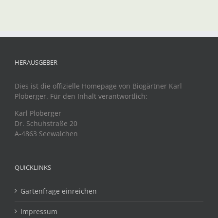
HERAUSGEBER
Dies ist die offizielle Homepage von Biogärtner Karl
Ploberger. Für den Inhalt verantwortlich:
Karl Ploberger
Dr. Schuhstraße 20
A-4863 Seewalchen
QUICKLINKS
Gartenfrage einreichen
Impressum