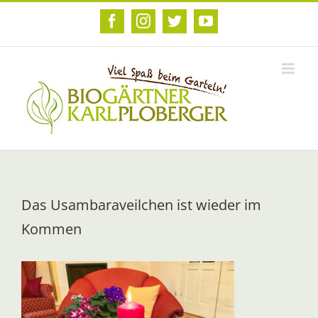
Zum
Inhalt
Facebook
Instagram
Twitter
YouTube
springen
Das Usambaraveilchen ist wieder im
Kommen