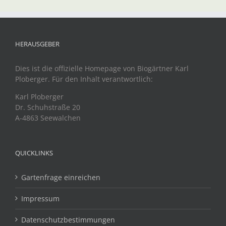
HERAUSGEBER
Dies ist die offizielle Homepage von Biogärtner Karl
Ploberger. Für den Inhalt verantwortlich:
Karl Ploberger
Dr. Schuhstraße 20
A-4863 Seewalchen
QUICKLINKS
Gartenfrage einreichen
Impressum
Datenschutzbestimmungen