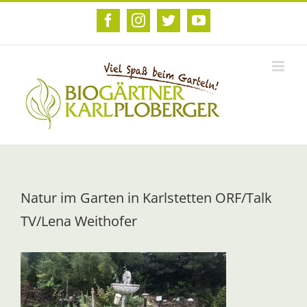
Zum
Inhalt
Facebook
Instagram
Twitter
YouTube
springen
Natur im Garten in Karlstetten ORF/Talk
TV/Lena Weithofer