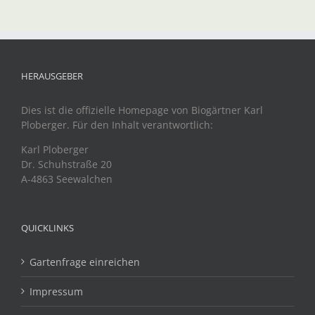
HERAUSGEBER
Dies ist die offizielle Homepage von Biogärtner Karl
Ploberger. Für den Inhalt verantwortlich:
Karl Ploberger
Dr. Schuhstraße 20
A-4863 Seewalchen
QUICKLINKS
Gartenfrage einreichen
Impressum