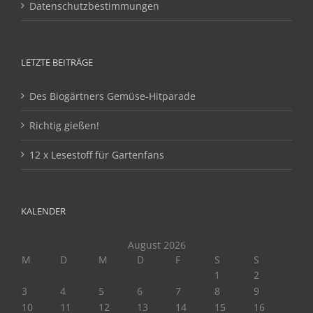
Datenschutzbestimmungen
LETZTE BEITRÄGE
Des Biogärtners Gemüse-Hitparade
Richtig gießen!
12 x Lesestoff für Gartenfans
KALENDER
August 2026
M
D
M
D
F
S
S
1
2
3
4
5
6
7
8
9
10
11
12
13
14
15
16