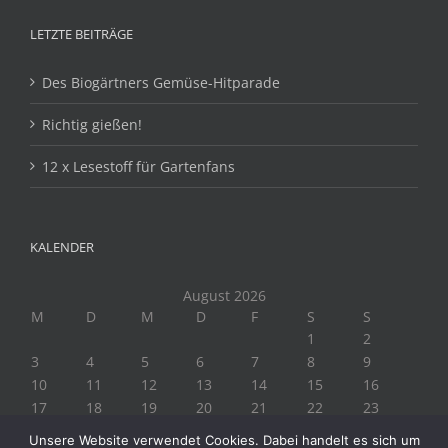
LETZTE BEITRÄGE
Des Biogärtners Gemüse-Hitparade
Richtig gießen!
12 x Lesestoff für Gartenfans
KALENDER
August 2026
M
D
M
D
F
S
S
1
2
3
4
5
6
7
8
9
10
11
12
13
14
15
16
17
18
19
20
21
22
23
24
25
26
27
28
29
30
Unsere Website verwendet Cookies. Dabei handelt es sich um