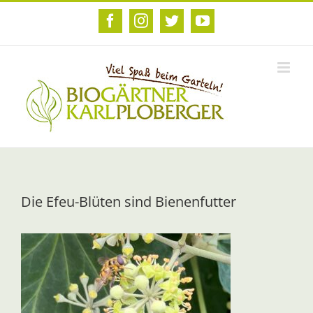
Zum
Inhalt
Facebook
Instagram
Twitter
YouTube
springen
Die Efeu-Blüten sind Bienenfutter