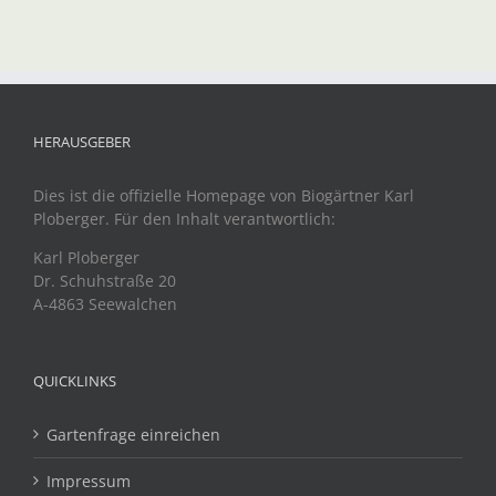
HERAUSGEBER
Dies ist die offizielle Homepage von Biogärtner Karl
Ploberger. Für den Inhalt verantwortlich:
Karl Ploberger
Dr. Schuhstraße 20
A-4863 Seewalchen
QUICKLINKS
Gartenfrage einreichen
Impressum