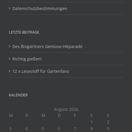
Datenschutzbestimmungen
LETZTE BEITRÄGE
Des Biogärtners Gemüse-Hitparade
Richtig gießen!
12 x Lesestoff für Gartenfans
KALENDER
August 2026
M
D
M
D
F
S
S
1
2
3
4
5
6
7
8
9