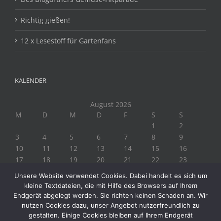
Richtig gießen!
12 x Lesestoff für Gartenfans
KALENDER
August 2026
M
D
M
D
F
S
S
1
2
3
4
5
6
7
8
9
10
11
12
13
14
15
16
17
18
19
20
21
22
23
24
25
26
27
28
29
30
Unsere Website verwendet Cookies. Dabei handelt es sich um
31
kleine Textdateien, die mit Hilfe des Browsers auf Ihrem
« Juli
Endgerät abgelegt werden. Sie richten keinen Schaden an. Wir
nutzen Cookies dazu, unser Angebot nutzerfreundlich zu
gestalten. Einige Cookies bleiben auf Ihrem Endgerät