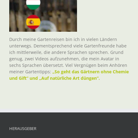
Durch meine Gartenreisen bin ich in vielen Ländern
unterwegs. Dementsprechend viele Gartenfreunde habe
ich mittlerweile, die andere Sprachen sprechen. Grund
genug, zwei Videos aufzunehmen, die mein Avatar in
sechs Sprachen übersetzt. Viel Vergnügen beim Anhören
meiner Gartentipps:
„So geht das Gärtnern ohne Chemie
und Gift“ und „Auf natürliche Art düngen“.
HERAUSGEBER