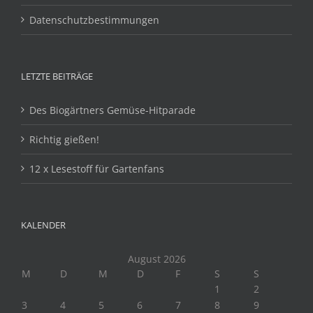
Datenschutzbestimmungen
LETZTE BEITRÄGE
Des Biogärtners Gemüse-Hitparade
Richtig gießen!
12 x Lesestoff für Gartenfans
KALENDER
August 2026
M
D
M
D
F
S
S
1
2
3
4
5
6
7
8
9