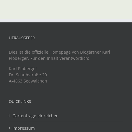
HERAUSGEBER
Dies ist die offizielle Homepage von Biogärtner Karl
Ploberger. Für den Inhalt verantwortlich:
Karl Ploberger
Dr. Schuhstraße 20
A-4863 Seewalchen
QUICKLINKS
Gartenfrage einreichen
Impressum