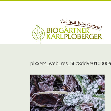
Zum
Inhalt
springen
pixxers_web_res_56c8dd9e010000a