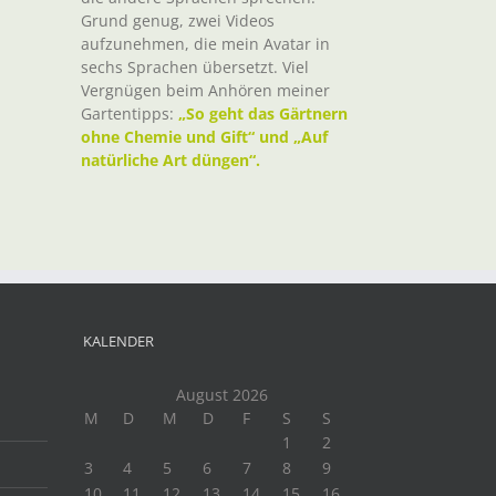
Grund genug, zwei Videos
aufzunehmen, die mein Avatar in
sechs Sprachen übersetzt. Viel
Vergnügen beim Anhören meiner
Gartentipps:
„So geht das Gärtnern
ohne Chemie und Gift“ und „Auf
natürliche Art düngen“.
KALENDER
August 2026
M
D
M
D
F
S
S
1
2
3
4
5
6
7
8
9
10
11
12
13
14
15
16