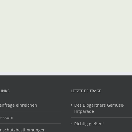
LINKS
LETZTE BEITRÄGE
enfrage einreichen
Des Biogärtners Gemüse-
Hitparade
ressum
Richtig gießen!
enschutzbestimmungen