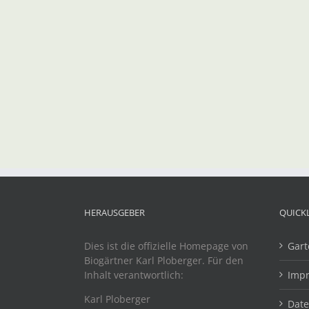
HERAUSGEBER
QUICK
Dies ist die offizielle Homepage von
Gart
Biogärtner Karl Ploberger. Für den
Inhalt verantwortlich:
Imp
Karl Ploberger
Dat