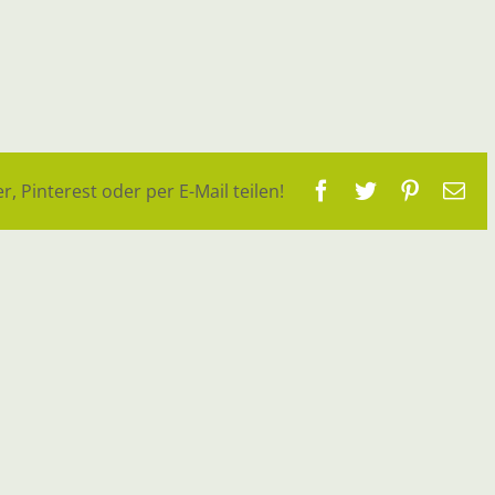
Facebook
Twitter
Pinteres
E-
r, Pinterest oder per E-Mail teilen!
Ma