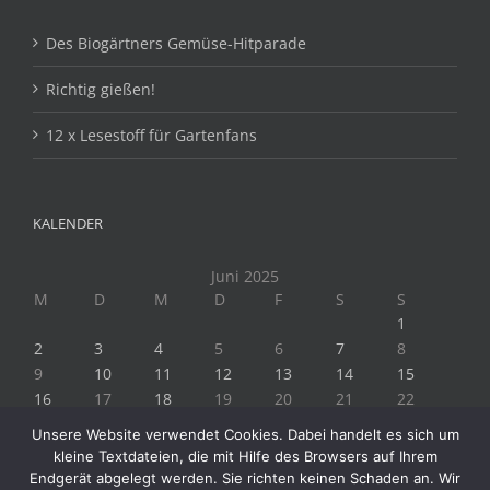
Des Biogärtners Gemüse-Hitparade
Richtig gießen!
12 x Lesestoff für Gartenfans
KALENDER
Juni 2025
M
D
M
D
F
S
S
1
2
3
4
5
6
7
8
9
10
11
12
13
14
15
16
17
18
19
20
21
22
23
24
25
26
27
28
29
Unsere Website verwendet Cookies. Dabei handelt es sich um
30
kleine Textdateien, die mit Hilfe des Browsers auf Ihrem
« Mai
Juli »
Endgerät abgelegt werden. Sie richten keinen Schaden an. Wir