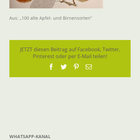
Aus: „100 alte Apfel- und Birnensorten“
JETZT diesen Beitrag auf Facebook, Twitter,
Pinterest oder per E-Mail teilen!
Facebook
Twitter
Pinterest
E-
Mail
WHATSAPP-KANAL