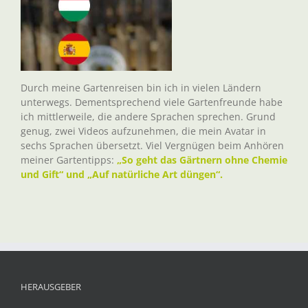
Durch meine Gartenreisen bin ich in vielen Ländern
unterwegs. Dementsprechend viele Gartenfreunde habe
ich mittlerweile, die andere Sprachen sprechen. Grund
genug, zwei Videos aufzunehmen, die mein Avatar in
sechs Sprachen übersetzt. Viel Vergnügen beim Anhören
meiner Gartentipps:
„So geht das Gärtnern ohne Chemie
und Gift“ und „Auf natürliche Art düngen“.
HERAUSGEBER