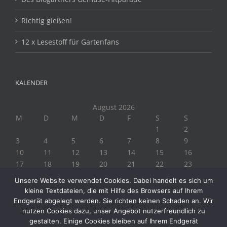
Richtig gießen!
12 x Lesestoff für Gartenfans
KALENDER
August 2026
M
D
M
D
F
S
S
1
2
3
4
5
6
7
8
9
10
11
12
13
14
15
16
17
18
19
20
21
22
23
24
25
26
27
28
29
30
Unsere Website verwendet Cookies. Dabei handelt es sich um
31
kleine Textdateien, die mit Hilfe des Browsers auf Ihrem
« Juli
Endgerät abgelegt werden. Sie richten keinen Schaden an. Wir
nutzen Cookies dazu, unser Angebot nutzerfreundlich zu
gestalten. Einige Cookies bleiben auf Ihrem Endgerät