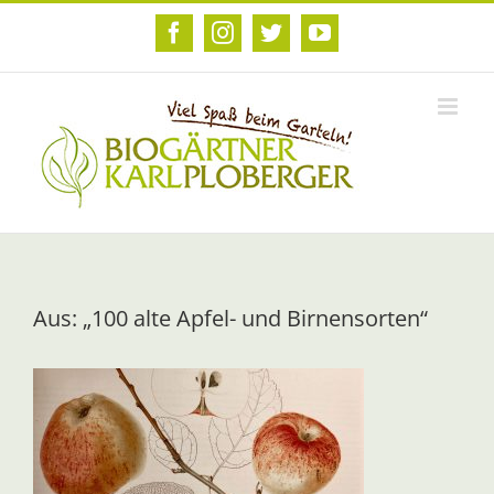
Zum
Inhalt
Facebook
Instagram
Twitter
YouTube
springen
Aus: „100 alte Apfel- und Birnensorten“