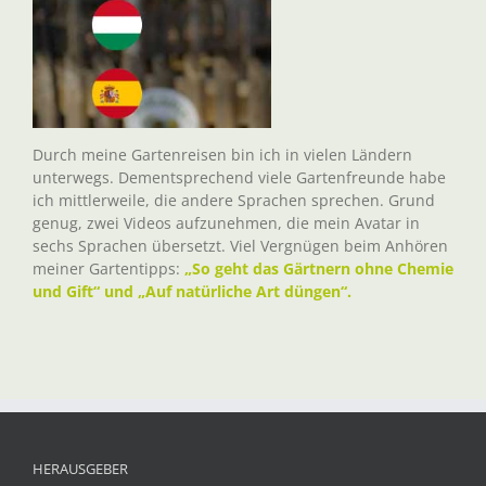
Durch meine Gartenreisen bin ich in vielen Ländern
unterwegs. Dementsprechend viele Gartenfreunde habe
ich mittlerweile, die andere Sprachen sprechen. Grund
genug, zwei Videos aufzunehmen, die mein Avatar in
sechs Sprachen übersetzt. Viel Vergnügen beim Anhören
meiner Gartentipps:
„So geht das Gärtnern ohne Chemie
und Gift“ und „Auf natürliche Art düngen“.
HERAUSGEBER