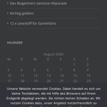
Des Biogärtners Gemüse-Hitparade
Richtig gießen!
12 x Lesestoff für Gartenfans
KALENDER
August 2026
M
D
M
D
F
S
S
1
2
3
4
5
6
7
8
9
10
11
12
13
14
15
16
17
18
19
20
21
22
23
24
25
26
27
28
29
30
Unsere Website verwendet Cookies. Dabei handelt es sich um
31
kleine Textdateien, die mit Hilfe des Browsers auf Ihrem
« Juli
Endgerät abgelegt werden. Sie richten keinen Schaden an. Wir
nutzen Cookies dazu, unser Angebot nutzerfreundlich zu