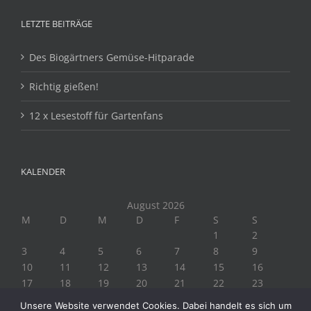
LETZTE BEITRÄGE
Des Biogärtners Gemüse-Hitparade
Richtig gießen!
12 x Lesestoff für Gartenfans
KALENDER
August 2026
M
D
M
D
F
S
S
1
2
3
4
5
6
7
8
9
10
11
12
13
14
15
16
17
18
19
20
21
22
23
24
25
26
27
28
29
30
Unsere Website verwendet Cookies. Dabei handelt es sich um