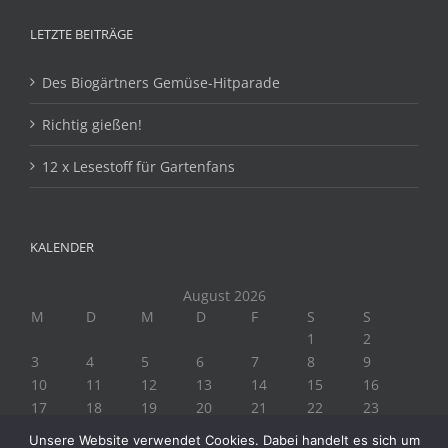
LETZTE BEITRÄGE
Des Biogärtners Gemüse-Hitparade
Richtig gießen!
12 x Lesestoff für Gartenfans
KALENDER
August 2026
M
D
M
D
F
S
S
1
2
3
4
5
6
7
8
9
10
11
12
13
14
15
16
17
18
19
20
21
22
23
24
25
26
27
28
29
30
Unsere Website verwendet Cookies. Dabei handelt es sich um