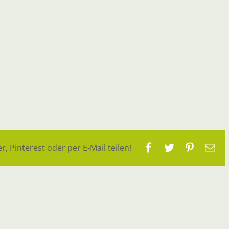
Facebook
Twitter
Pinteres
E-
r, Pinterest oder per E-Mail teilen!
Ma