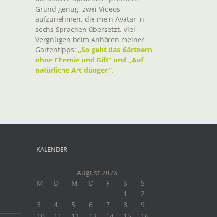
Grund genug, zwei Videos
aufzunehmen, die mein Avatar in
sechs Sprachen übersetzt. Viel
Vergnügen beim Anhören meiner
Gartentipps:
„So geht das Gärtnern
ohne Chemie und Gift“ und „Auf
natürliche Art düngen“.
KALENDER
August 2026
M
D
M
D
F
S
S
1
2
3
4
5
6
7
8
9
10
11
12
13
14
15
16