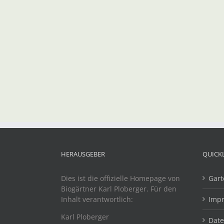
HERAUSGEBER
QUICK
Dies ist die offizielle Homepage von
Gart
Biogärtner Karl Ploberger. Für den
Inhalt verantwortlich:
Imp
Karl Ploberger
Dat