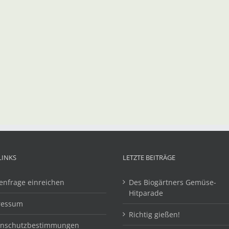
LINKS
LETZTE BEITRÄGE
enfrage einreichen
Des Biogärtners Gemüse-
Hitparade
ressum
Richtig gießen!
enschutzbestimmungen