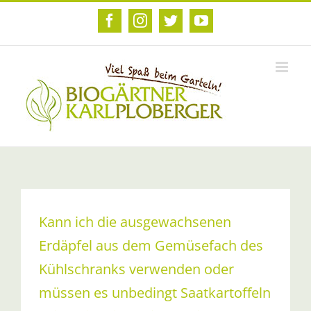
Zum
Inhalt
Facebook
Instagram
Twitter
YouTube
springen
Kann ich die ausgewachsenen
Erdäpfel aus dem Gemüsefach des
Kühlschranks verwenden oder
müssen es unbedingt Saatkartoffeln