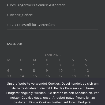
Des Biogärtners Gemüse-Hitparade
Richtig gießen!
12 x Lesestoff für Gartenfans
KALENDER
April 2026
M
D
M
D
F
S
S
1
2
3
4
5
6
7
8
9
10
11
12
13
14
15
16
17
18
19
20
21
22
23
24
25
26
Unsere Website verwendet Cookies. Dabei handelt es sich um
27
28
29
30
kleine Textdateien, die mit Hilfe des Browsers auf Ihrem
« März
Mai »
Endgerät abgelegt werden. Sie richten keinen Schaden an. Wir
nutzen Cookies dazu, unser Angebot nutzerfreundlich zu
gestalten. Einige Cookies bleiben auf Ihrem Endgerät