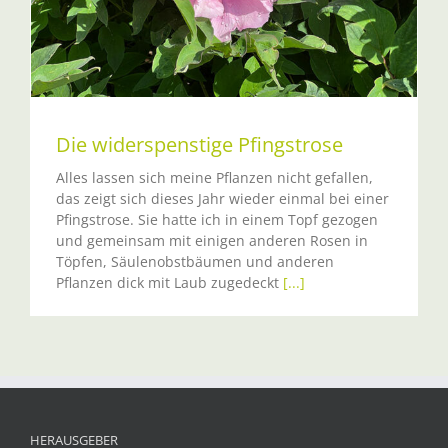
Die widerspenstige Pfingstrose
Alles lassen sich meine Pflanzen nicht gefallen,
das zeigt sich dieses Jahr wieder einmal bei einer
Pfingstrose. Sie hatte ich in einem Topf gezogen
und gemeinsam mit einigen anderen Rosen in
Töpfen, Säulenobstbäumen und anderen
Pflanzen dick mit Laub zugedeckt
[...]
HERAUSGEBER