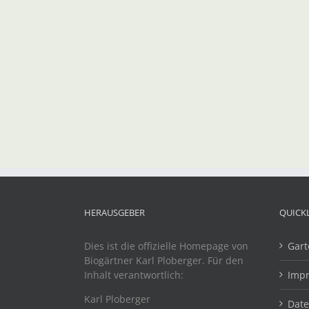
HERAUSGEBER
QUICK
Dies ist die offizielle Homepage von
Gart
Biogärtner Karl Ploberger. Für den
Inhalt verantwortlich:
Imp
Karl Ploberger
Dat