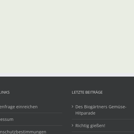
LINKS
LETZTE BEITRÄGE
enfrage einreichen
Des Biogärtners Gemüse-
Hitparade
ressum
Richtig gießen!
enschutzbestimmungen