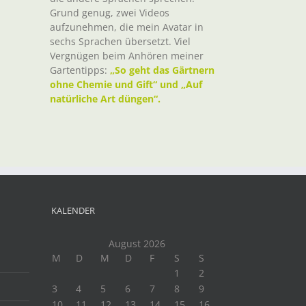
Grund genug, zwei Videos
aufzunehmen, die mein Avatar in
sechs Sprachen übersetzt. Viel
Vergnügen beim Anhören meiner
Gartentipps:
„So geht das Gärtnern
ohne Chemie und Gift“ und „Auf
natürliche Art düngen“.
KALENDER
August 2026
M
D
M
D
F
S
S
1
2
3
4
5
6
7
8
9
10
11
12
13
14
15
16