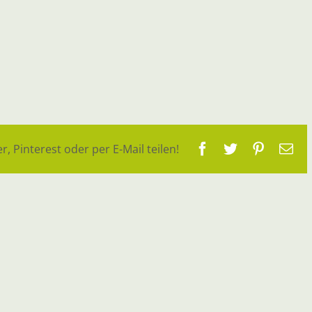
Facebook
Twitter
Pinteres
E-
r, Pinterest oder per E-Mail teilen!
Ma