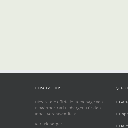
HERAUSGEBER
QUICK
Dies ist die offizielle Homepage von
Gart
Biogärtner Karl Ploberger. Für den
Inhalt verantwortlich:
Imp
Karl Ploberger
Dat