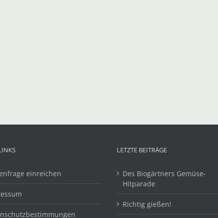
LINKS
LETZTE BEITRÄGE
enfrage einreichen
Des Biogärtners Gemüse-
Hitparade
ressum
Richtig gießen!
enschutzbestimmungen