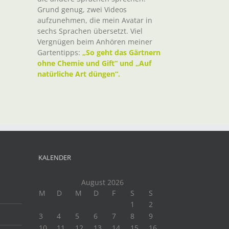
Grund genug, zwei Videos
aufzunehmen, die mein Avatar in
sechs Sprachen übersetzt. Viel
Vergnügen beim Anhören meiner
Gartentipps:
„So geht das Gärtnern
ohne Chemie und Gift“ und „Auf
natürliche Art düngen“.
KALENDER
August 2026
M
D
M
D
F
S
S
1
2
3
4
5
6
7
8
9
10
11
12
13
14
15
16