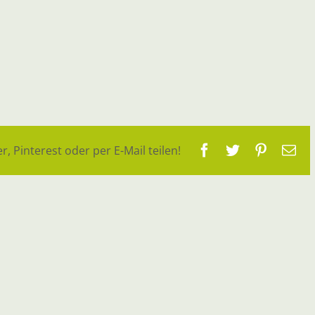
Facebook
Twitter
Pinteres
E-
r, Pinterest oder per E-Mail teilen!
Ma