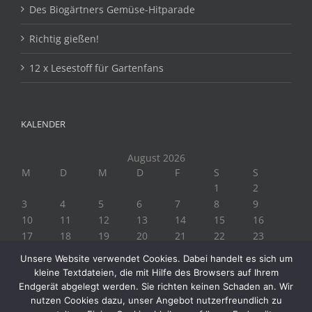
Des Biogärtners Gemüse-Hitparade
Richtig gießen!
12 x Lesestoff für Gartenfans
KALENDER
August 2026
M
D
M
D
F
S
S
1
2
3
4
5
6
7
8
9
10
11
12
13
14
15
16
17
18
19
20
21
22
23
24
25
26
27
28
29
30
Unsere Website verwendet Cookies. Dabei handelt es sich um
31
kleine Textdateien, die mit Hilfe des Browsers auf Ihrem
« Juli
Endgerät abgelegt werden. Sie richten keinen Schaden an. Wir
nutzen Cookies dazu, unser Angebot nutzerfreundlich zu