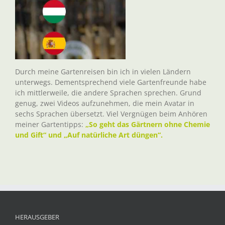
Durch meine Gartenreisen bin ich in vielen Ländern
unterwegs. Dementsprechend viele Gartenfreunde habe
ich mittlerweile, die andere Sprachen sprechen. Grund
genug, zwei Videos aufzunehmen, die mein Avatar in
sechs Sprachen übersetzt. Viel Vergnügen beim Anhören
meiner Gartentipps:
„So geht das Gärtnern ohne Chemie
und Gift“ und „Auf natürliche Art düngen“.
HERAUSGEBER