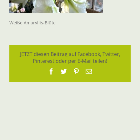
Weiße Amaryllis-Blüte
JETZT diesen Beitrag auf Facebook, Twitter,
Pinterest oder per E-Mail teilen!
Facebook
Twitter
Pinterest
E-
Mail