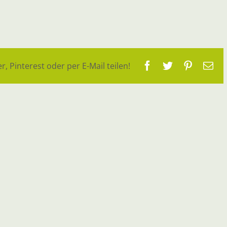
Facebook
Twitter
Pinteres
E-
r, Pinterest oder per E-Mail teilen!
Ma