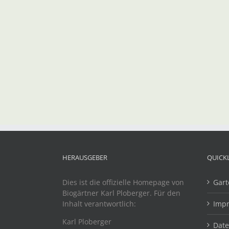
HERAUSGEBER
QUICK
Dies ist die offizielle Homepage von
Gart
Biogärtner Karl Ploberger. Für den
Inhalt verantwortlich:
Imp
Karl Ploberger
Dat