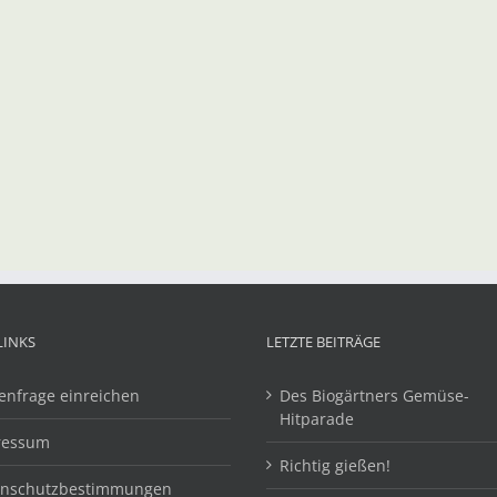
LINKS
LETZTE BEITRÄGE
enfrage einreichen
Des Biogärtners Gemüse-
Hitparade
ressum
Richtig gießen!
enschutzbestimmungen