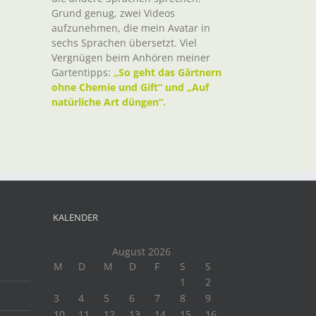
Grund genug, zwei Videos
aufzunehmen, die mein Avatar in
sechs Sprachen übersetzt. Viel
Vergnügen beim Anhören meiner
Gartentipps:
„So geht das Gärtnern
ohne Chemie und Gift“ und „Auf
natürliche Art düngen“.
KALENDER
August 2026
M
D
M
D
F
S
S
1
2
3
4
5
6
7
8
9
10
11
12
13
14
15
16