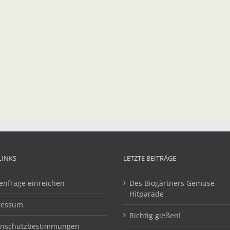
LINKS
LETZTE BEITRÄGE
enfrage einreichen
Des Biogärtners Gemüse-
Hitparade
ressum
Richtig gießen!
enschutzbestimmungen