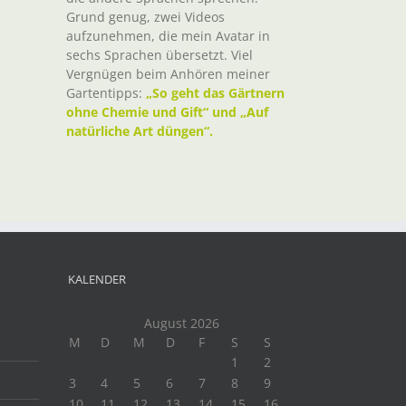
Grund genug, zwei Videos
aufzunehmen, die mein Avatar in
sechs Sprachen übersetzt. Viel
Vergnügen beim Anhören meiner
Gartentipps:
„So geht das Gärtnern
ohne Chemie und Gift“ und „Auf
natürliche Art düngen“.
KALENDER
August 2026
M
D
M
D
F
S
S
1
2
3
4
5
6
7
8
9
10
11
12
13
14
15
16