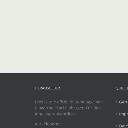
HERAUSGEBER
QUICK
Dies ist die offizielle Homepage von
Gart
Biogärtner Karl Ploberger. Für den
Inhalt verantwortlich:
Imp
Karl Ploberger
Dat