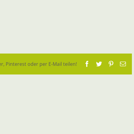
Facebook
Twitter
Pinteres
E-
r, Pinterest oder per E-Mail teilen!
Ma